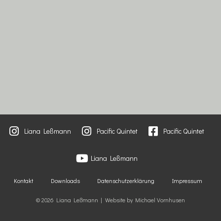
Liana Leßmann
Pacific Quintet
Pacific Quintet
Liana Leßmann
Kontakt
Downloads
Datenschutzerklärung
Impressum
© 2026 Liana Leßmann | Website by Michael Vornhusen