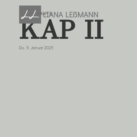
Startseite
»
KAP II
Zum
KAP II
Inhalt
springen
Do., 9. Januar 2025