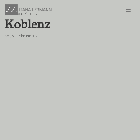
Startseite
»
Koblenz
Zum
Koblenz
Inhalt
springen
So., 5. Februar 2023