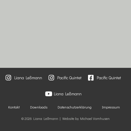
Liana Leßmann
Pacific Quintet
Pacific Quintet
Liana Leßmann
Kontakt
Downloads
Datenschutzerklärung
Impressum
© 2026 Liana Leßmann | Website by Michael Vornhusen