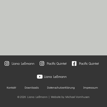
Liana Leßmann
Pacific Quintet
Pacific Quintet
Liana Leßmann
Kontakt
Downloads
Datenschutzerklärung
Impressum
© 2026 Liana Leßmann | Website by Michael Vornhusen