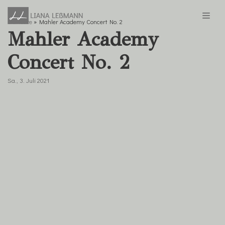
Startseite
»
Mahler Academy Concert No. 2
Zum
Mahler Academy
Inhalt
springen
Concert No. 2
Sa., 3. Juli 2021