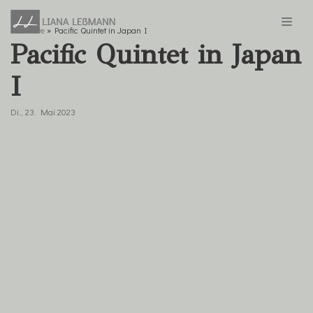
Startseite
»
Pacific Quintet in Japan I
Zum
Pacific Quintet in Japan
Inhalt
springen
I
Di., 23. Mai 2023