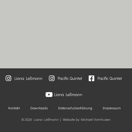
Liana Leßmann
Pacific Quintet
Pacific Quintet
Liana Leßmann
Kontakt
Downloads
Datenschutzerklärung
Impressum
© 2026 Liana Leßmann | Website by Michael Vornhusen