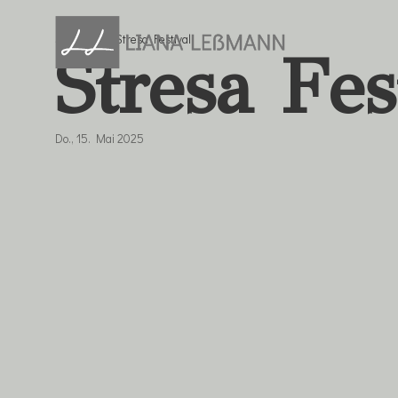
Startseite
»
Stresa Festival
Zum
Stresa Fes
Inhalt
springen
Do., 15. Mai 2025