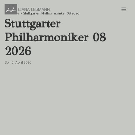
Startseite
»
Stuttgarter Philharmoniker 08 2026
Zum
Stuttgarter
Inhalt
springen
Philharmoniker 08
2026
So., 5. April 2026