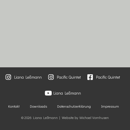
Liana Leßmann
Pacific Quintet
Pacific Quintet
Liana Leßmann
Kontakt
Downloads
Datenschutzerklärung
Impressum
© 2026 Liana Leßmann | Website by Michael Vornhusen