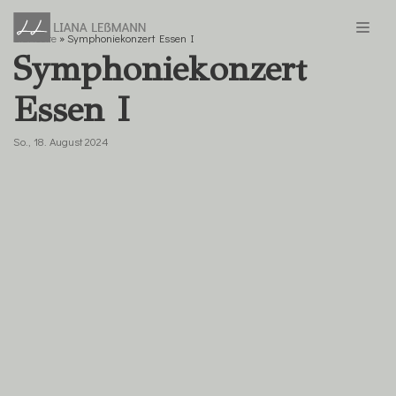
Startseite
»
Symphoniekonzert Essen I
Zum
Symphoniekonzert
Inhalt
springen
Essen I
So., 18. August 2024