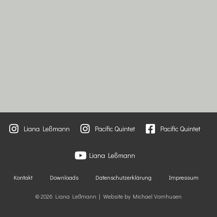
Liana Leßmann
Pacific Quintet
Pacific Quintet
Liana Leßmann
Kontakt
Downloads
Datenschutzerklärung
Impressum
© 2026 Liana Leßmann | Website by Michael Vornhusen