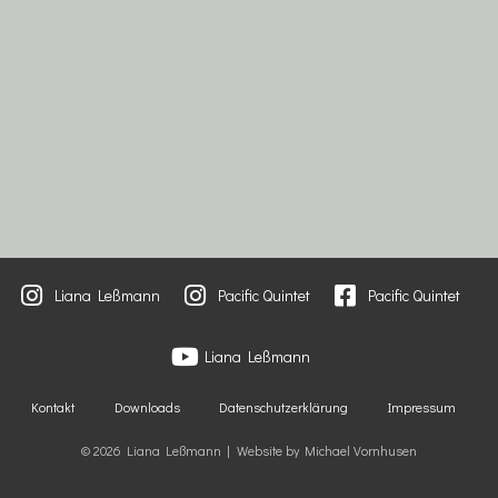
Liana Leßmann
Pacific Quintet
Pacific Quintet
Liana Leßmann
Kontakt
Downloads
Datenschutzerklärung
Impressum
© 2026 Liana Leßmann | Website by Michael Vornhusen