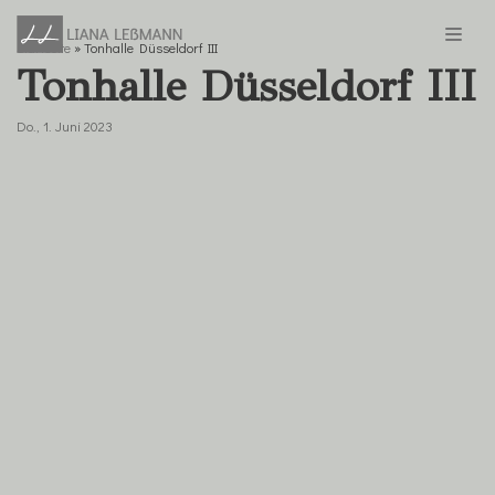
Startseite
»
Tonhalle Düsseldorf III
Zum
Tonhalle Düsseldorf III
Inhalt
springen
Do., 1. Juni 2023