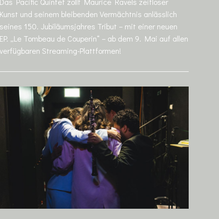
Das Pacific Quintet zollt Maurice Ravels zeitloser
Kunst und seinem bleibenden Vermächtnis anlässlich
seines 150. Jubiläumsjahres Tribut – mit einer neuen
EP. „Le Tombeau de Couperin“ – ab dem 9. Mai auf allen
verfügbaren Streaming-Plattformen!