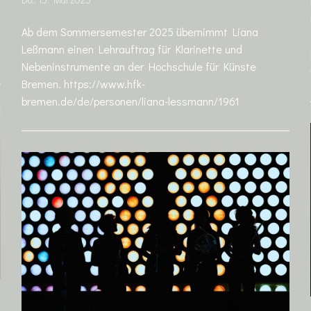
Do., 15. Mai 2025
Ab dem Sommersemester 2025 übernimmt Liana
Leßmann einen Lehrauftrag für Klarinette und
Nebeninstrumente an der Hochschule für Künste
Bremen. https://www.hfk-
bremen.de/de/personen/liana-lessmann/1961