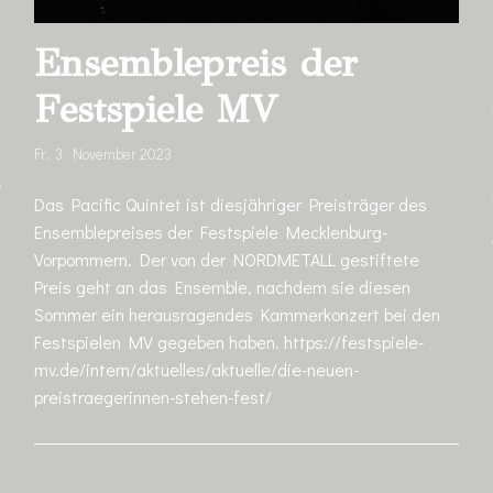
Ensemblepreis der
Festspiele MV
Fr., 3. November 2023
Das Pacific Quintet ist diesjähriger Preisträger des
Ensemblepreises der Festspiele Mecklenburg-
Vorpommern. Der von der NORDMETALL gestiftete
Preis geht an das Ensemble, nachdem sie diesen
Sommer ein herausragendes Kammerkonzert bei den
Festspielen MV gegeben haben. https://festspiele-
mv.de/intern/aktuelles/aktuelle/die-neuen-
preistraegerinnen-stehen-fest/