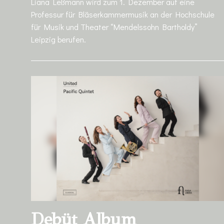
Liana Leßmann wird zum 1. Dezember auf eine
Professur für Bläserkammermusik an der Hochschule
für Musik und Theater “Mendelssohn Bartholdy”
Leipzig berufen.
Debüt Album